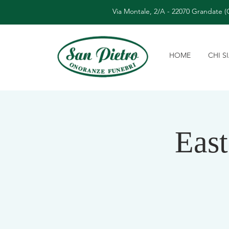
Via Montale, 2/A - 22070 Grandate 
HOME
CHI 
Eas