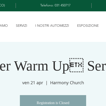
(CO)
Telefono:
031 450717
SIAMO
SERVIZI
I NOSTRI AUTOMEZZI
ESPOSIZIONE
ter Warm Up Se
ven 21 apr
  |  
Harmony Church
Registration is Closed