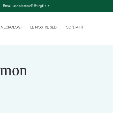
Email:
sanpietrosrl1@virgilio.it
NECROLOGI
LE NOSTRE SEDI
CONTATTI
rmon