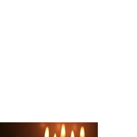
è in grado di sostenere in un momento
così delicato e doloroso come la dipartita
di una persona cara. Per ovviare a queste
incombenze, è dunque consigliabile
affidarsi a un’agenzia funebre che sia
capace di gestire il lutto con il massimo
della discrezione e della disponibilità,
impegnandosi in un servizio completo.
A questo proposito, le onoranze funebri
San Pietro sono un vero punto di
riferimento. L’esperienza acquisita nel
corso degli anni viene messa a completa
disposizione della clientela per garantire
un servizio preciso e puntuale, fornendo
nel contempo un valido sostegno alla
famiglia del defunto.
CONTATTACI PER MAGGIORI INFORMAZIONI