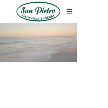
"Chi è amato non
conosce morte.
Perchè l'amore è
immortalità."
ORGANIZZAZIONE
FUNERALI
CERIMONIE
FUNEBRI
La preparazione di un funerale richiede
estrema attenzione e competenza, oltre a
un dispendio di energie che spesso non si